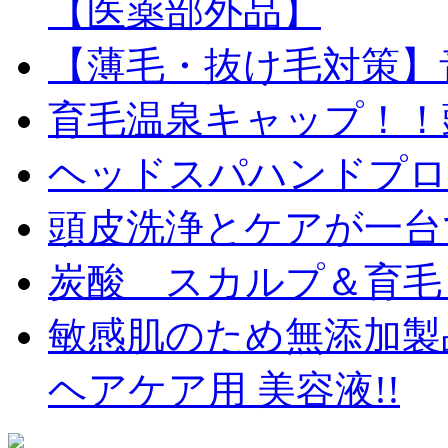
【医薬部外品】
【薄毛・抜け毛対策】
育毛温泉キャップ！！
ヘッドスパハンドプロ
頭皮洗浄とケアが一台
炭酸 スカルプ＆育毛
敏感肌のため無添加製
ヘアケア用 美容液!!