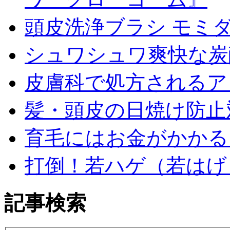
頭皮洗浄ブラシ モミダ
シュワシュワ爽快な炭
皮膚科で処方されるア
髪・頭皮の日焼け防止
育毛にはお金がかかる
打倒！若ハゲ（若はげ
記事検索