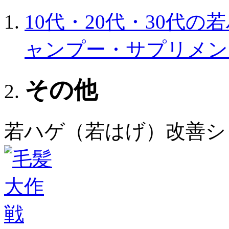
10代・20代・30代
ャンプー・サプリメン
その他
若ハゲ（若はげ）改善シ