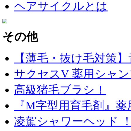
ヘアサイクルとは
その他
【薄毛・抜け毛対策】
サクセスV 薬用シャンプー
高級猪毛ブラシ！
『M字型用育毛剤』薬
凌駕シャワーヘッド 