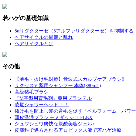
若ハゲの基礎知識
5αリダクターゼ（5アルファリダクターゼ）を抑制する
ヘアサイクルの周期と乱れ
ヘアサイクルとは
その他
【薄毛・抜け毛対策】音波式スカルプケアブラシ!!
サクセスV 薬用シャンプー 本体(380mL)
高級猪毛ブラシ！
『M字型用育毛剤』薬用プランテル
凌駕シャワーヘッド ！！
抜け毛を防止し髪の育毛を促す『ベルフォーム パワー
頭皮洗浄ブラシ モミダッシュ FLEX
シュワシュワ爽快な炭酸美容ジェル♪
皮膚科で処方されるアロビックス液で若ハゲ治療