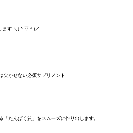
す ＼(＾▽＾)／
は欠かせない必須サプリメント
する「たんぱく質」をスムーズに作り出します。