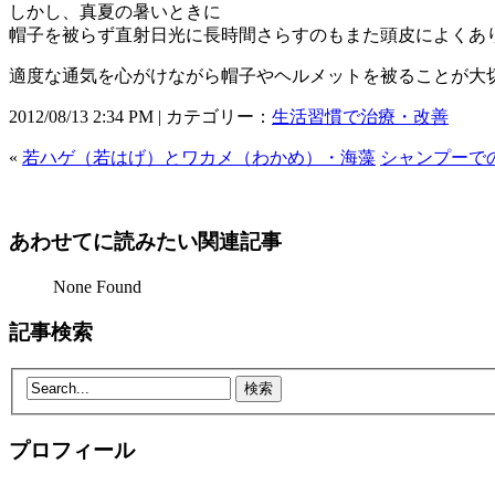
しかし、真夏の暑いときに
帽子を被らず直射日光に長時間さらすのもまた頭皮によくあ
適度な通気を心がけながら
帽子やヘルメットを被ることが大
2012/08/13 2:34 PM | カテゴリー：
生活習慣で治療・改善
«
若ハゲ（若はげ）とワカメ（わかめ）・海藻
シャンプーで
あわせてに読みたい関連記事
None Found
記事検索
プロフィール