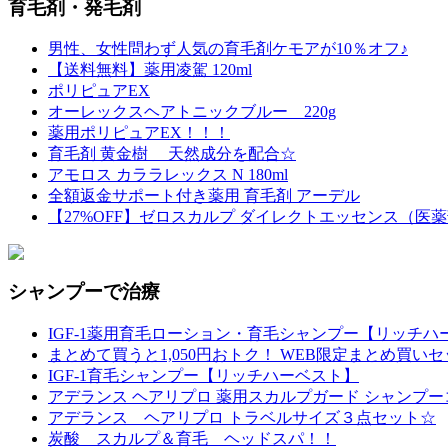
育毛剤・発毛剤
男性、女性問わず人気の育毛剤ケモアが10％オフ♪
【送料無料】薬用凌駕 120ml
ポリピュアEX
オーレックスヘアトニックブルー 220g
薬用ポリピュアEX！！！
育毛剤 黄金樹 天然成分を配合☆
アモロス カララレックス N 180ml
全額返金サポート付き薬用 育毛剤 アーデル
【27%OFF】ゼロスカルプ ダイレクトエッセンス（医
シャンプーで治療
IGF-1薬用育毛ローション・育毛シャンプー【リッチハ
まとめて買うと1,050円おトク！ WEB限定まとめ買い
IGF-1育毛シャンプー【リッチハーベスト】
アデランス ヘアリプロ 薬用スカルプガード シャンプ
アデランス ヘアリプロ トラベルサイズ３点セット☆
炭酸 スカルプ＆育毛 ヘッドスパ！！