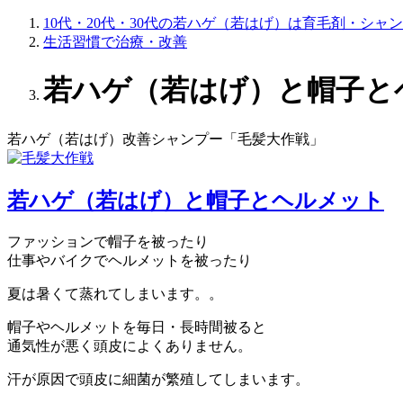
10代・20代・30代の若ハゲ（若はげ）は育毛剤・シャ
生活習慣で治療・改善
若ハゲ（若はげ）と帽子と
若ハゲ（若はげ）改善シャンプー「毛髪大作戦」
若ハゲ（若はげ）と帽子とヘルメット
ファッションで帽子を被ったり
仕事やバイクでヘルメットを被ったり
夏は暑くて蒸れてしまいます。。
帽子やヘルメットを毎日・長時間被ると
通気性が悪く頭皮によくありません。
汗が原因で頭皮に細菌が繁殖してしまいます。