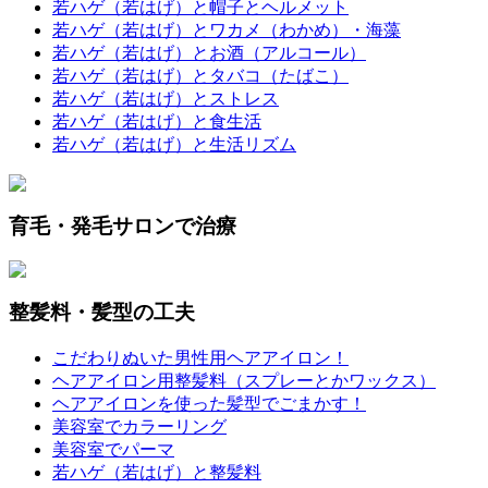
若ハゲ（若はげ）と帽子とヘルメット
若ハゲ（若はげ）とワカメ（わかめ）・海藻
若ハゲ（若はげ）とお酒（アルコール）
若ハゲ（若はげ）とタバコ（たばこ）
若ハゲ（若はげ）とストレス
若ハゲ（若はげ）と食生活
若ハゲ（若はげ）と生活リズム
育毛・発毛サロンで治療
整髪料・髪型の工夫
こだわりぬいた男性用ヘアアイロン！
ヘアアイロン用整髪料（スプレーとかワックス）
ヘアアイロンを使った髪型でごまかす！
美容室でカラーリング
美容室でパーマ
若ハゲ（若はげ）と整髪料