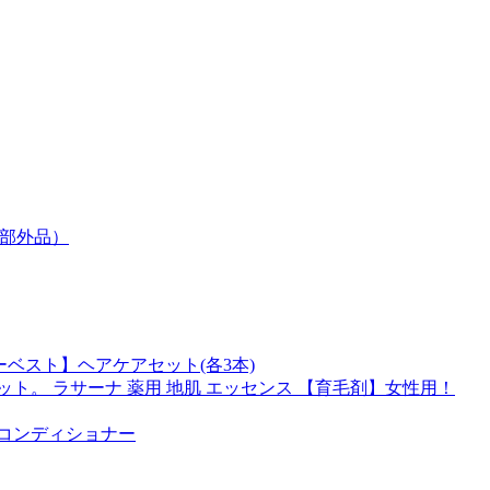
薬部外品）
ーベスト】ヘアケアセット(各3本)
セット。 ラサーナ 薬用 地肌 エッセンス 【育毛剤】女性用！
ーコンディショナー