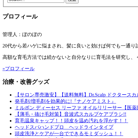
プロフィール
管理人：ぼのぼの
20代から若ハゲに悩まされ、髪に良いと効けば何でも一通り
高額な育毛方法では続かないと自分なりに育毛法を研究し、
»プロフィール
治療・改善グッズ
【サロン専売激安】【送料無料】Dr.Scalp ドクター
発毛剤/増毛剤を効果的に!『ナノケアミスト』
ミルボン ディーセス リーファ オイルリリーサー【医
【薄毛・抜け毛対策】音波式スカルプケアブラシ!!
育毛温泉キャップ！！頭皮を温め汚れを浮かす！！
ヘッドスパハンドプロ ヘッドラインタイプ
頭皮洗浄とケアが一台でできるモミダッシュ！！