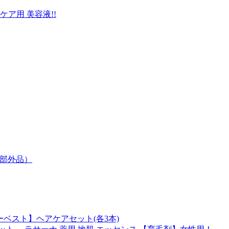
ア用 美容液!!
薬部外品）
ーベスト】ヘアケアセット(各3本)