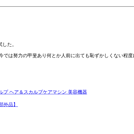
試した。
 今では努力の甲斐あり何とか人前に出ても恥ずかしくない程度
スカルプ ヘア＆スカルプケアマシン 美容機器
薬部外品】