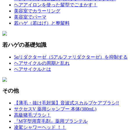
ヘアアイロンを使った髪型でごまかす！
美容室でカラーリング
美容室でパーマ
若ハゲ（若はげ）と整髪料
若ハゲの基礎知識
5αリダクターゼ（5アルファリダクターゼ）を抑制する
ヘアサイクルの周期と乱れ
ヘアサイクルとは
その他
【薄毛・抜け毛対策】音波式スカルプケアブラシ!!
サクセスV 薬用シャンプー 本体(380mL)
高級猪毛ブラシ！
『M字型用育毛剤』薬用プランテル
凌駕シャワーヘッド ！！