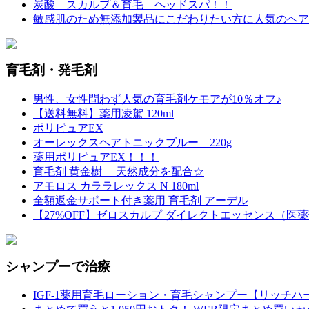
炭酸 スカルプ＆育毛 ヘッドスパ！！
敏感肌のため無添加製品にこだわりたい方に人気のヘアケ
育毛剤・発毛剤
男性、女性問わず人気の育毛剤ケモアが10％オフ♪
【送料無料】薬用凌駕 120ml
ポリピュアEX
オーレックスヘアトニックブルー 220g
薬用ポリピュアEX！！！
育毛剤 黄金樹 天然成分を配合☆
アモロス カララレックス N 180ml
全額返金サポート付き薬用 育毛剤 アーデル
【27%OFF】ゼロスカルプ ダイレクトエッセンス（医
シャンプーで治療
IGF-1薬用育毛ローション・育毛シャンプー【リッチハ