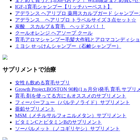
まとめて買うと1,050円おトク！ WEB限定まとめ買い
IGF-1育毛シャンプー【リッチハーベスト】
アデランス ヘアリプロ 薬用スカルプガード シャンプ
アデランス ヘアリプロ トラベルサイズ３点セット☆
炭酸 スカルプ＆育毛 ヘッドスパ！！
クールオレンジ ヘアソープ クール
育毛アロマシャンプー毛髪大作戦とアロマコンディショ
ミヨシ せっけんシャンプー（石鹸シャンプー）
サプリメントで治療
女性も飲める育毛サプリ
Growth Project.BOSTON 90粒(1ヵ月分)発毛 育毛 サプ
育毛 剤を使ってる方にもオススメのサプリメント
フィーバーフュー（パルテノライド）サプリメント
亜鉛サプリメント
MSM（メチルサルフォニルメタン）サプリメント
ビタミンCとビタミンBのサプリメント
ソーパルメット（ノコギリヤシ）サプリメント