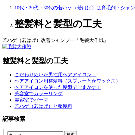
10代・20代・30代の若ハゲ（若はげ）は育毛剤・シャ
整髪料と髪型の工夫
若ハゲ（若はげ）改善シャンプー「毛髪大作戦」
整髪料と髪型の工夫
こだわりぬいた男性用ヘアアイロン！
ヘアアイロン用整髪料（スプレーとかワックス）
ヘアアイロンを使った髪型でごまかす！
美容室でカラーリング
美容室でパーマ
若ハゲ（若はげ）と整髪料
記事検索