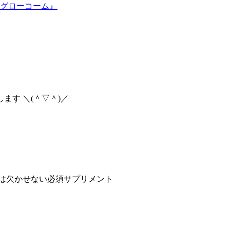
グローコーム』
す ＼(＾▽＾)／
は欠かせない必須サプリメント