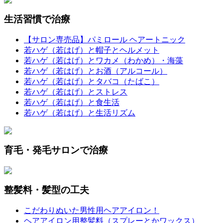
生活習慣で治療
【サロン専売品】パミロール ヘアートニック
若ハゲ（若はげ）と帽子とヘルメット
若ハゲ（若はげ）とワカメ（わかめ）・海藻
若ハゲ（若はげ）とお酒（アルコール）
若ハゲ（若はげ）とタバコ（たばこ）
若ハゲ（若はげ）とストレス
若ハゲ（若はげ）と食生活
若ハゲ（若はげ）と生活リズム
育毛・発毛サロンで治療
整髪料・髪型の工夫
こだわりぬいた男性用ヘアアイロン！
ヘアアイロン用整髪料（スプレーとかワックス）