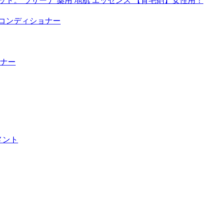
セット。 ラサーナ 薬用 地肌 エッセンス 【育毛剤】女性用！
ーコンディショナー
ナー
リメント