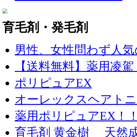
育毛剤・発毛剤
男性、女性問わず人気
【送料無料】薬用凌駕 1
ポリピュアEX
オーレックスヘアトニッ
薬用ポリピュアEX！
育毛剤 黄金樹 天然