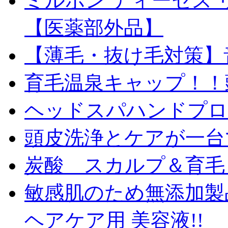
ミルボン ディーセス 
【医薬部外品】
【薄毛・抜け毛対策】
育毛温泉キャップ！！
ヘッドスパハンドプロ
頭皮洗浄とケアが一台
炭酸 スカルプ＆育毛
敏感肌のため無添加製
ヘアケア用 美容液!!