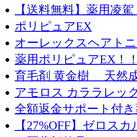
【送料無料】薬用凌駕 1
ポリピュアEX
オーレックスヘアトニッ
薬用ポリピュアEX！
育毛剤 黄金樹 天然
アモロス カララレックス 
全額返金サポート付き
【27%OFF】ゼロス