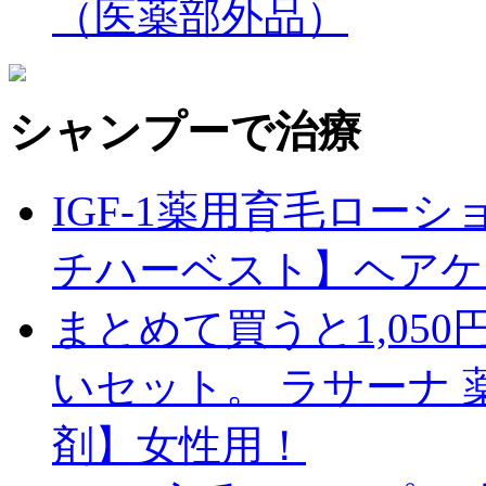
（医薬部外品）
シャンプーで治療
IGF-1薬用育毛ロー
チハーベスト】ヘアケア
まとめて買うと1,05
いセット。 ラサーナ 
剤】女性用！