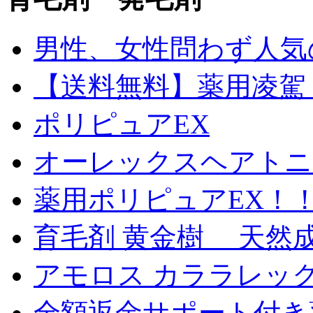
男性、女性問わず人気
【送料無料】薬用凌駕 1
ポリピュアEX
オーレックスヘアトニッ
薬用ポリピュアEX！
育毛剤 黄金樹 天然
アモロス カララレックス 
全額返金サポート付き