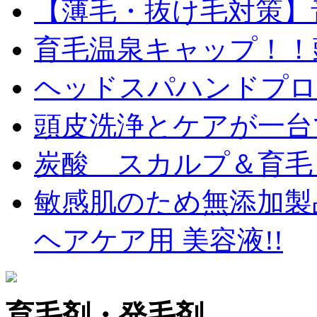
【薄毛・抜け毛対策】
育毛温泉キャップ！！
ヘッドスパハンドプロ
頭皮洗浄とケアが一台
炭酸 スカルプ＆育毛
敏感肌のため無添加製
ヘアケア用 美容液!!
育毛剤・発毛剤