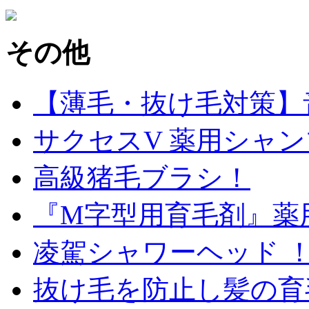
その他
【薄毛・抜け毛対策】
サクセスV 薬用シャンプー
高級猪毛ブラシ！
『M字型用育毛剤』薬
凌駕シャワーヘッド 
抜け毛を防止し髪の育