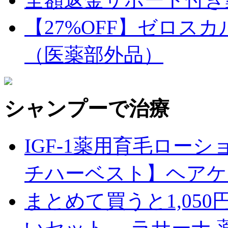
【27%OFF】ゼロス
（医薬部外品）
シャンプーで治療
IGF-1薬用育毛ロー
チハーベスト】ヘアケア
まとめて買うと1,05